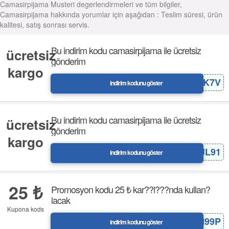
Camasirpijama Musteri degerlendirmeleri ve tüm bilgiler,
Camasirpijama hakkında yorumlar için aşağıdan : Teslim süresi, ürün
kalitesi, satış sonrası servis.
Bu indirim kodu camasirpijama ile ücretsiz
ücretsiz
gönderim
kargo
PV64GK7V
indirim kodunu göster
Bu indirim kodu camasirpijama ile ücretsiz
ücretsiz
gönderim
kargo
HK7JL91
indirim kodunu göster
25 ₺
Promosyon kodu 25 ₺ kar??l???nda kullan?
lacak
Kupona kods
WU48RN99P
indirim kodunu göster