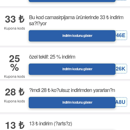
33 ₺
Bu kod camasirpijama ürünlerinde 33 ₺ indirim
sa?l?yor
Kupona kods
MW4CU46E
indirim kodunu göster
25
özel teklif: 25 % indirim
%
JP17WS26K
indirim kodunu göster
Kupona kods
28 ₺
?imdi 28 ₺ ko?ulsuz indirimden yararlan?n
SN92MA8U
Kupona kods
indirim kodunu göster
13 ₺
13 ₺ indirim (?arts?z)